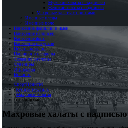
Мужские халаты с надписью
Женские халаты с надписью
Махровые халаты с принтами
Именные пледы
Именные поло
Нанесение фамилий и имён
Нанесение надписей
Нанесение фото
Нанесение рисунков
Печать на ткани
Нашивки и шевроны
Создание эмблемы
Сувениры
Отрисовка
Новости
СпортПринтМ
\
Купить текстиль
\
Махровые халаты
\
с надписями
Махровые халаты с надписью
Халаты с именной вышивкой используются компаниями в сфере 