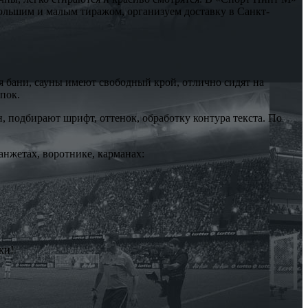
ольшим и малым тиражом, организуем доставку в Санкт-
я бани, сауны имеют свободный крой, отлично сидят на
пок.
подбирают шрифт, оттенок, обработку контура текста. По
анжетах, воротнике, карманах:
ки!