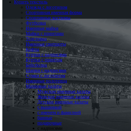
Купить текстиль
Одежда с логотипом
Спортивная именная форма
Спортивные костюмы
Футболки
Именные майки
Майки с принтами
Толстовки
Именные свитшоты
Кофты
Куртки с надписями
Куртки с принтом
Бейсболки
Шапки с надписями
Сумки с логотипом
Именные полотенца
Махровые халаты
Мужские именные халаты
Женские именные халаты
Детские именные халаты
с вышивкой
с именем и фамилией
банные
подарочные
с надписями