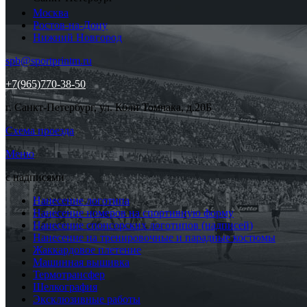
Москва
Ростов-на-Дону
Нижний Новгород
spb@sportprintm.ru
+7(965)770-38-50
г. Санкт-Петербург, ул. Коли Томчака, д.20Б
Схема проезда
Меню
с надписями
Нанесение логотипа
Нанесение номеров на спортивную форму
Нанесение спонсорских логотипов (надписей)
Нанесение на тренировочные и парадные костюмы
Жаккардовое плетение
Машинная вышивка
Термотрансфер
Шелкография
Эксклюзивные работы