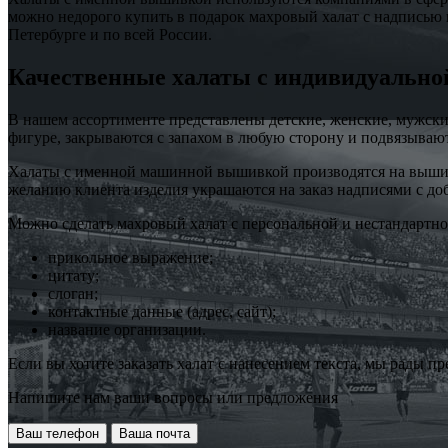
можно недорого купить в подарок махровый халат с надписью
Петербурге и по всей России.
Качественные халаты с индивидуально
В нашем ассортименте представлены детские, женские, мужски
фигуре, закрываются с запахом в любую сторону и подвязывают
Халаты с именной машинной вышивкой производятся на вышива
желанию клиента изделия украшаются на заказ надписями с д
Можно сделать махровый халат с персональной и нестандартной
прикольное выражение;
цитату;
слоган;
контактные данные (адрес, сайт);
название организации.
Если вы хотите заказать халат с нанесением текста, мы рады п
Напишите нам ваши вопросы или предложения
Ваш телефон
Ваша почта