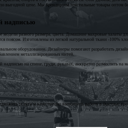
 по выгодной цене. Мы брендируем текстильные товары оптом б
й надписью
е модели разного размера, цвета. Домашние махровые халаты дл
ся поясом. Изготовлены из легкой натуральной ткани -100% хло
льном оборудовании. Дизайнеры помогают разработать дизайн, 
обавлением металлизированных нитей.
 надписью на спине, груди, рукавах, аккуратно разместить на м
редложить услуги и качественно выполнить работу в быстрые сро