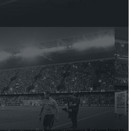
чны, легко стираются и красиво смотрятся. В «Спорт Пинт М»