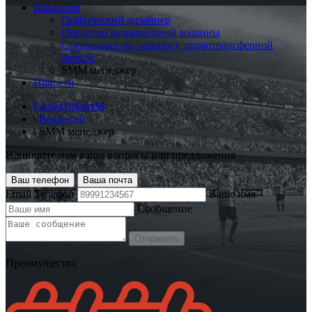
Вакансии
Графический дизайнер
Оператор вышивальной машины
Специалист по переносу термотрансферной
печати
SMM менеджер
Новости
СпортПринтМ
\
Вакансии
\
SMM менеджер
Напишите нам ваши вопросы или предложения
Ваш телефон
Ваша почта
Email
Телефон
Ваше имя
Сообщение
Отправить
Преимущества