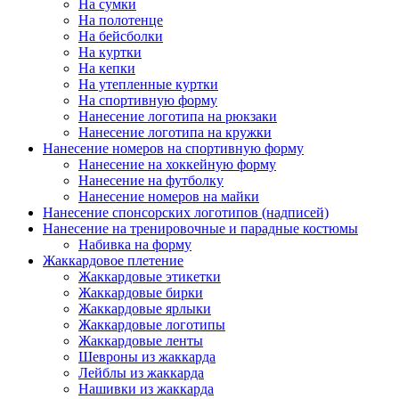
На сумки
На полотенце
На бейсболки
На куртки
На кепки
На утепленные куртки
На спортивную форму
Нанесение логотипа на рюкзаки
Нанесение логотипа на кружки
Нанесение номеров на спортивную форму
Нанесение на хоккейную форму
Нанесение на футболку
Нанесение номеров на майки
Нанесение спонсорских логотипов (надписей)
Нанесение на тренировочные и парадные костюмы
Набивка на форму
Жаккардовое плетение
Жаккардовые этикетки
Жаккардовые бирки
Жаккардовые ярлыки
Жаккардовые логотипы
Жаккардовые ленты
Шевроны из жаккарда
Лейблы из жаккарда
Нашивки из жаккарда