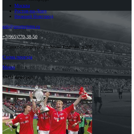
Москва
Ростов-на-Дону
Нижний Новгород
spb@sportprintm.ru
+7(965)770-38-50
г. Санкт-Петербург, ул. Коли Томчака, д.20Б
Схема проезда
Меню
SMM менеджер