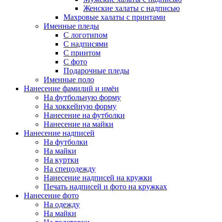
Женские халаты с надписью
Махровые халаты с принтами
Именные пледы
С логотипом
С надписями
С принтом
С фото
Подарочные пледы
Именные поло
Нанесение фамилий и имён
На футбольную форму
На хоккейную форму
Нанесение на футболки
Нанесение на майки
Нанесение надписей
На футболки
На майки
На куртки
На спецодежду
Нанесение надписей на кружки
Печать надписей и фото на кружках
Нанесение фото
На одежду
На майки