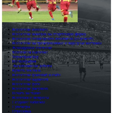
Нанесение логотипа
Нанесение номеров на спортивную форму
Нанесение спонсорских логотипов (надписей)
Нанесение на тренировочные и парадные костюмы
Жаккардовое плетение
Машинная вышивка
Термотрансфер
Шелкография
Эксклюзивные работы
Купить текстиль
Нанесение фамилий и имён
Нанесение надписей
Нанесение фото
Нанесение рисунков
Печать на ткани
Нашивки и шевроны
Создание эмблемы
Сувениры
Отрисовка