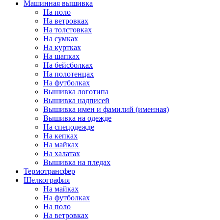
Машинная вышивка
На поло
На ветровках
На толстовках
На сумках
На куртках
На шапках
На бейсболках
На полотенцах
На футболках
Вышивка логотипа
Вышивка надписей
Вышивка имен и фамилий (именная)
Вышивка на одежде
На спецодежде
На кепках
На майках
На халатах
Вышивка на пледах
Термотрансфер
Шелкография
На майках
На футболках
На поло
На ветровках