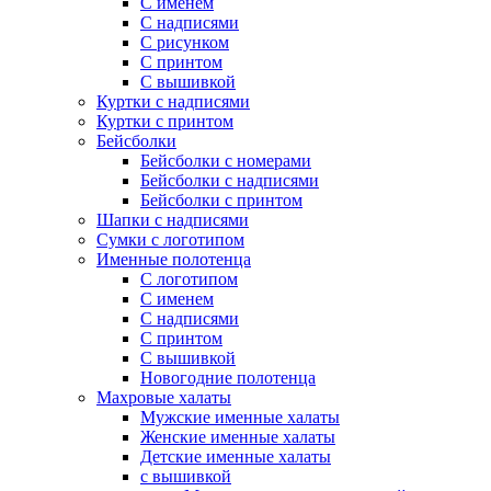
С именем
С надписями
С рисунком
С принтом
С вышивкой
Куртки с надписями
Куртки с принтом
Бейсболки
Бейсболки с номерами
Бейсболки с надписями
Бейсболки с принтом
Шапки с надписями
Сумки с логотипом
Именные полотенца
С логотипом
С именем
С надписями
С принтом
С вышивкой
Новогодние полотенца
Махровые халаты
Мужские именные халаты
Женские именные халаты
Детские именные халаты
с вышивкой