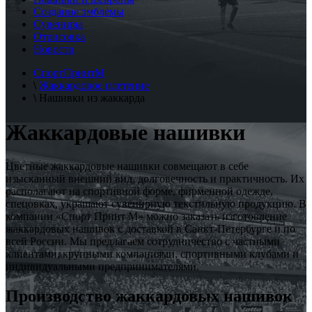
Создание эмблемы
Сувениры
Отрисовка
Новости
СпортПринтМ
\
Жаккардовое плетение
\
Нашивки из жаккарда
Жаккардовые нашивки
Цветные жаккардовые нашивки совмещают в себе
изысканный внешний вид, долговечность и практичность. Их
располагают на спортивной форме, фирменной одежде,
спецовках, украшают сувенирную текстильную продукцию. В
компании «Спорт Принт М» можно заказать изготовление
жаккардовых нашивок с доставкой в Санкт-Петербурге и по
всей России. Мы предлагаем сотрудничество с частными
клиентами, крупными компаниями, спортивными клубами и
индивидуальными предпринимателями.
Производство жаккардовых нашивок