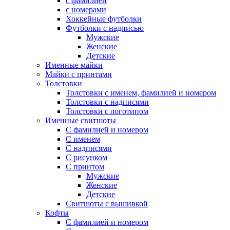
с фамилией
с номерами
Хоккейные футболки
Футболки с надписью
Мужские
Женские
Детские
Именные майки
Майки с принтами
Толстовки
Толстовки с именем, фамилией и номером
Толстовки с надписями
Толстовки с логотипом
Именные свитшоты
С фамилией и номером
С именем
С надписями
С рисунком
С принтом
Мужские
Женские
Детские
Свитшоты с вышивкой
Кофты
С фамилией и номером