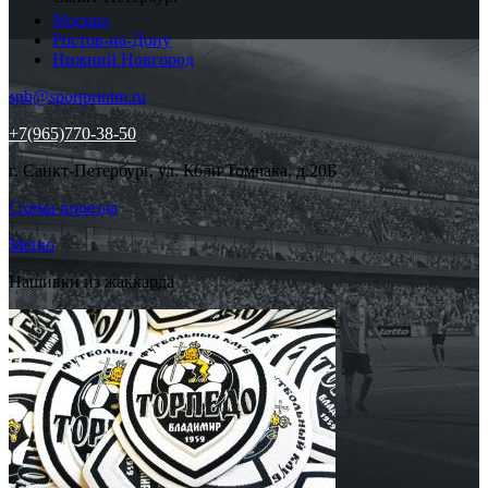
Москва
Ростов-на-Дону
Нижний Новгород
spb@sportprintm.ru
+7(965)770-38-50
г. Санкт-Петербург, ул. Коли Томчака, д.20Б
Схема проезда
Меню
Нашивки из жаккарда