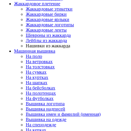
Жаккардовое плетение
Жаккардовые этикетки
Жаккардовые бирки
Жаккардовые ярлыки
Жаккардовые логотипы
Жаккардовые ленты
Шевроны из жаккарда
Лейблы из жаккарда
Нашивки из жаккарда
Машинная вышивка
На поло
На ветровках
На толстовках
На сумках
На куртках
На шапках
На бейсболках
На полотенцах
На футболках
Вышивка логотипа
Вышивка надписей
Вышивка имен и фамилий (именная)
Вышивка на одежде
На спецодежде
На кепках