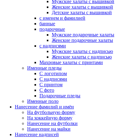
Мужские халаты с вышивкой
Женские халаты с вышивкой
Детские халаты с вышивкой
с именем и фамилией
банные
подарочные
Мужские подарочные халаты
Женские подарочные халаты
с надписями
Мужские халаты с надписью
Женские халаты с надписью
Махровые халаты с принтами
Именные пледы
С логотипом
С надписями
С принтом
С фото
Подарочные пледы
Именные поло
Нанесение фамилий и имён
На футбольную форму
На хоккейную форму
Нанесение на футболки
Нанесение на майки
Нанесение надписей