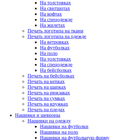
На толстовках
На свитшотах
На кофтах
На спецодежде
На жилетах
Печать логотипа на ткани
Печать логотипа на одежде
На ветровках
На футболках
На поло
На толстовках
На спецодежде
На бейсболках
Печать на бейсболках
Печать на кепках
Печать на шапках
Печать на рюкзаках
Печать на сумках
Печать на кружках
Печать на пледах
Нашивки и шевроны
Нашивки на одежду
Нашивки на футболки
Нашивки на поло
Нашивки на футбольную форму