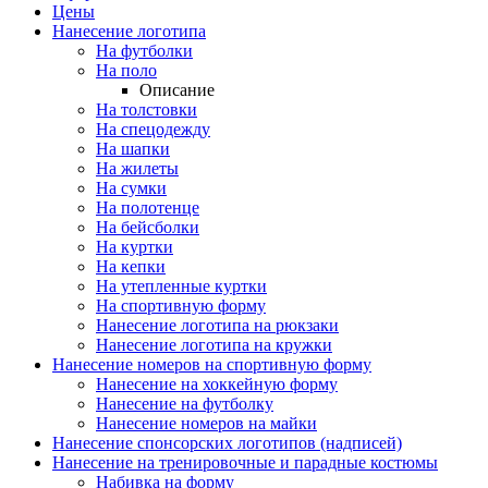
Цены
Нанесение логотипа
На футболки
На поло
Описание
На толстовки
На спецодежду
На шапки
На жилеты
На сумки
На полотенце
На бейсболки
На куртки
На кепки
На утепленные куртки
На спортивную форму
Нанесение логотипа на рюкзаки
Нанесение логотипа на кружки
Нанесение номеров на спортивную форму
Нанесение на хоккейную форму
Нанесение на футболку
Нанесение номеров на майки
Нанесение спонсорских логотипов (надписей)
Нанесение на тренировочные и парадные костюмы
Набивка на форму