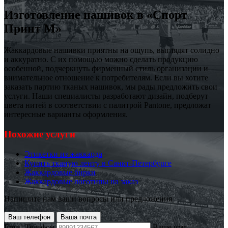
Изготовление нашивок в «Спорт
Принт М»
Жаккардовые нашивки приятны на ощупь, выглядят солидно
и аккуратно. С их помощью можно сделать продукцию
особенной, подчеркнуть фирменный стиль организации и
внимательное отношение к потребителям. Если вы хотите
заказать партию тканых нашивок, мы рады предложить свои
услуги. Наши специалисты разработают дизайн, подберут
цвета нитей в соответствии с палитрой Pantone, предложат
интересные варианты оформления.
Похожие услуги
Этикетки из жаккарда
Купить тканую ленту в Санкт-Петербурге
Жаккардовые бирки
Жаккардовые логотипы на заказ
Напишите нам ваши вопросы или предложения
Ваш телефон
Ваша почта
Email
Телефон
Ваше имя