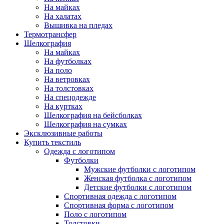
На майках
На халатах
Вышивка на пледах
Термотрансфер
Шелкография
На майках
На футболках
На поло
На ветровках
На толстовках
На спецодежде
На куртках
Шелкография на бейсболках
Шелкография на сумках
Эксклюзивные работы
Купить текстиль
Одежда с логотипом
Футболки
Мужские футболки с логотипом
Женская футболка с логотипом
Детские футболки с логотипом
Спортивная одежда с логотипом
Спортивная форма с логотипом
Поло с логотипом
Толстовки