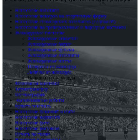
Нанесение логотипа
Нанесение номеров на спортивную форму
Нанесение спонсорских логотипов (надписей)
Нанесение на тренировочные и парадные костюмы
Жаккардовое плетение
Жаккардовые этикетки
Жаккардовые бирки
Жаккардовые ярлыки
Жаккардовые логотипы
Жаккардовые ленты
Шевроны из жаккарда
Лейблы из жаккарда
Нашивки из жаккарда
Машинная вышивка
Термотрансфер
Шелкография
Эксклюзивные работы
Купить текстиль
Нанесение фамилий и имён
Нанесение надписей
Нанесение фото
Нанесение рисунков
Печать на ткани
Нашивки и шевроны