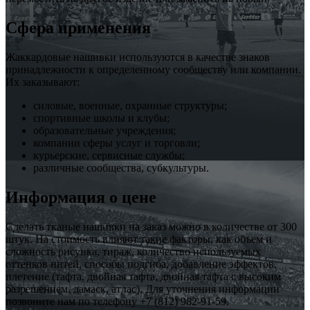
Сфера применения
Жаккардовые нашивки используются в качестве знаков
принадлежности к определенному сообществу или компании.
Их заказывают:
силовые, военные, охранные структуры;
спортивные школы и клубы;
образовательные учреждения;
компании сферы услуг и торговли;
курьерские, сервисные службы;
различные сообщества, субкультуры.
Информация о цене
Сделать тканые нашивки на заказ можно в количестве от 300
штук. На стоимость влияют такие факторы, как объем и
сложность рисунка, тираж, количество используемых
оттенков нитей, способы подгиба, добавление эффектов,
плетение (тафта, двойная тафта, двойная тафта с высоким
разрешением, дамаск, атлас). Для уточнения информации
позвоните нам по телефону +7 (812) 982-91-59.