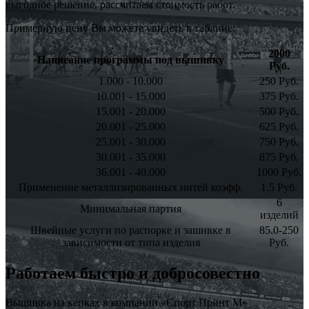
выгодное решение, рассчитаем стоимость работ.
Примерную цену Вы можете увидеть в таблице:
2000
Написание программы под вышивку
Руб.
1.000 - 10.000
250 Руб.
10.001 - 15.000
375 Руб.
15.001 - 20.000
500 Руб.
20.001 - 25.000
625 Руб.
25.001 - 30.000
750 Руб.
30.001 - 35.000
875 Руб.
36.001 - 40.000
1000 Руб.
Применение металлизированных нитей коэфф.
1.5 Руб.
6
Минимальная партия
изделий
Швейные услуги по распорке и зашивке в
85.0-250
зависимости от типа изделия
Руб.
Работаем быстро и добросовестно
Вышивка на кепках в компании «Спорт Принт М»