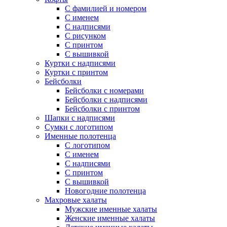
С фамилией и номером
С именем
С надписями
С рисунком
С принтом
С вышивкой
Куртки с надписями
Куртки с принтом
Бейсболки
Бейсболки с номерами
Бейсболки с надписями
Бейсболки с принтом
Шапки с надписями
Сумки с логотипом
Именные полотенца
С логотипом
С именем
С надписями
С принтом
С вышивкой
Новогодние полотенца
Махровые халаты
Мужские именные халаты
Женские именные халаты