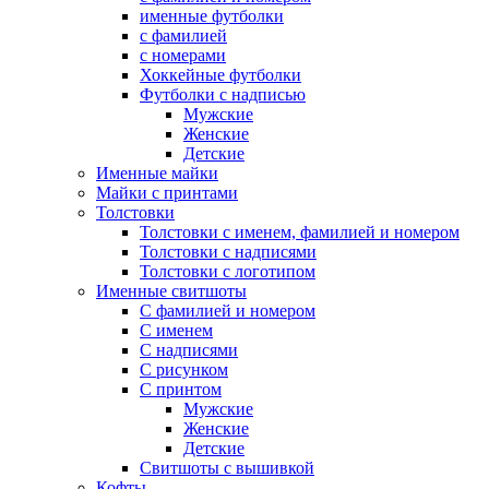
именные футболки
с фамилией
с номерами
Хоккейные футболки
Футболки с надписью
Мужские
Женские
Детские
Именные майки
Майки с принтами
Толстовки
Толстовки с именем, фамилией и номером
Толстовки с надписями
Толстовки с логотипом
Именные свитшоты
С фамилией и номером
С именем
С надписями
С рисунком
С принтом
Мужские
Женские
Детские
Свитшоты с вышивкой
Кофты