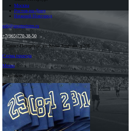
Москва
Ростов-на-Дону
Нижний Новгород
spb@sportprintm.ru
+7(965)770-38-50
г. Санкт-Петербург, ул. Коли Томчака, д.20Б
Схема проезда
Меню
На кепках