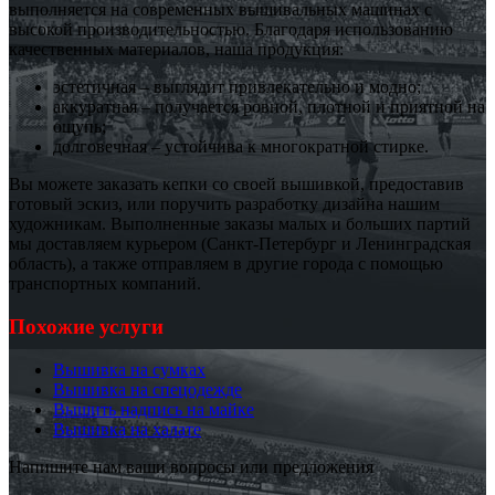
выполняется на современных вышивальных машинах с
высокой производительностью. Благодаря использованию
качественных материалов, наша продукция:
эстетичная – выглядит привлекательно и модно;
аккуратная – получается ровной, плотной и приятной на
ощупь;
долговечная – устойчива к многократной стирке.
Вы можете заказать кепки со своей вышивкой, предоставив
готовый эскиз, или поручить разработку дизайна нашим
художникам. Выполненные заказы малых и больших партий
мы доставляем курьером (Санкт-Петербург и Ленинградская
область), а также отправляем в другие города с помощью
транспортных компаний.
Похожие услуги
Вышивка на сумках
Вышивка на спецодежде
Вышить надпись на майке
Вышивка на халате
Напишите нам ваши вопросы или предложения