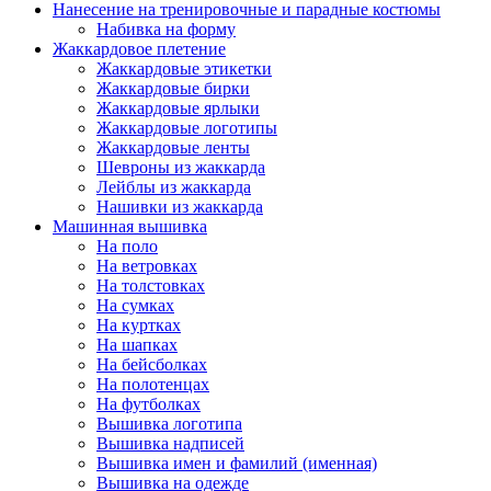
Нанесение на тренировочные и парадные костюмы
Набивка на форму
Жаккардовое плетение
Жаккардовые этикетки
Жаккардовые бирки
Жаккардовые ярлыки
Жаккардовые логотипы
Жаккардовые ленты
Шевроны из жаккарда
Лейблы из жаккарда
Нашивки из жаккарда
Машинная вышивка
На поло
На ветровках
На толстовках
На сумках
На куртках
На шапках
На бейсболках
На полотенцах
На футболках
Вышивка логотипа
Вышивка надписей
Вышивка имен и фамилий (именная)
Вышивка на одежде