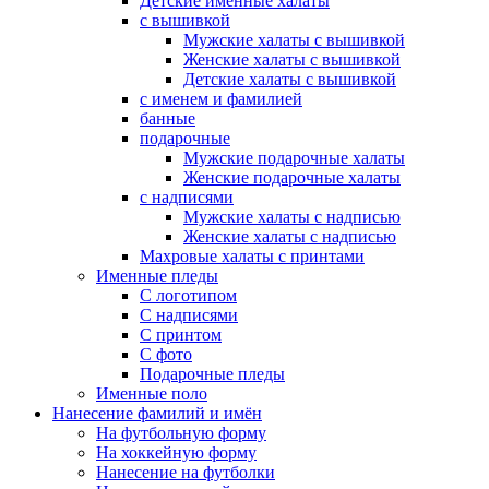
Детские именные халаты
с вышивкой
Мужские халаты с вышивкой
Женские халаты с вышивкой
Детские халаты с вышивкой
с именем и фамилией
банные
подарочные
Мужские подарочные халаты
Женские подарочные халаты
с надписями
Мужские халаты с надписью
Женские халаты с надписью
Махровые халаты с принтами
Именные пледы
С логотипом
С надписями
С принтом
С фото
Подарочные пледы
Именные поло
Нанесение фамилий и имён
На футбольную форму
На хоккейную форму
Нанесение на футболки