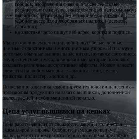
городов, изображения флагов, а также текстовые
расшифровки символов, расположенных над козырьком;
сзади над фиксатором или металлической пряжкой –
удобное место для дугообразных надписей (девизов,
слоганов);
на хлястике часто пишут веб-адрес, короткие подписи.
Мы изготавливаем кепки на любой вкус: белые, черные,
цветные с однотонным и многоцветным узором. Используем
не только обычные вышивальные нитки, но также светящиеся
флуоресцентные и металлизированные, которые позволяют
создавать различные декоративные эффекты. Можем нанести
элементы на любом материале – джинса, твил, велюр,
трикотаж, полиэстер, хлопок и др.
По желанию заказчика комбинируем технологии нанесения –
производим продукцию на заказ с вышивкой, дополненной
шелкографией и сублимационной печатью.
Цена услуг вышивки на кепках
Цена работы зависит от сложности макета и количества
экземпляров в тираже. Сообщите нам, какую кепку с
вышитым логотипом вы хотите получить, и мы предложим