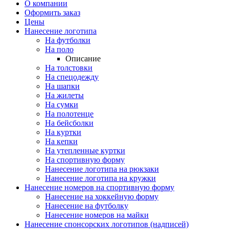
О компании
Оформить заказ
Цены
Нанесение логотипа
На футболки
На поло
Описание
На толстовки
На спецодежду
На шапки
На жилеты
На сумки
На полотенце
На бейсболки
На куртки
На кепки
На утепленные куртки
На спортивную форму
Нанесение логотипа на рюкзаки
Нанесение логотипа на кружки
Нанесение номеров на спортивную форму
Нанесение на хоккейную форму
Нанесение на футболку
Нанесение номеров на майки
Нанесение спонсорских логотипов (надписей)