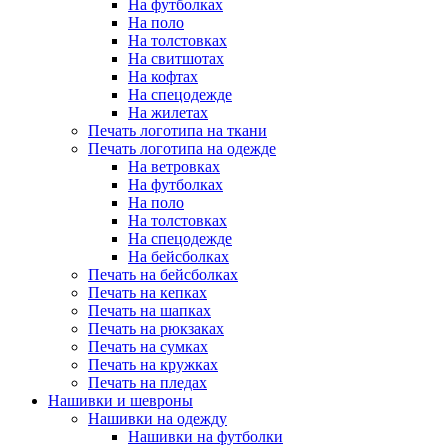
На футболках
На поло
На толстовках
На свитшотах
На кофтах
На спецодежде
На жилетах
Печать логотипа на ткани
Печать логотипа на одежде
На ветровках
На футболках
На поло
На толстовках
На спецодежде
На бейсболках
Печать на бейсболках
Печать на кепках
Печать на шапках
Печать на рюкзаках
Печать на сумках
Печать на кружках
Печать на пледах
Нашивки и шевроны
Нашивки на одежду
Нашивки на футболки