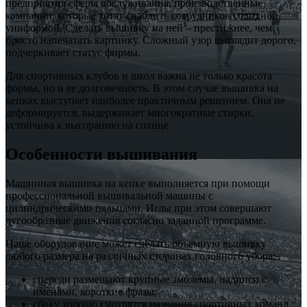
предприятия сферы обслуживания, производственные
компании, которые хотят снабдить сотрудников солидной
униформой. Сделать вышивку на ней – престижнее, чем
просто напечатать картинку. Сложный узор выглядит дорого,
подчеркивает статус фирмы.
Для спортивных клубов и школ важна не только красота
формы, но и ее долговечность. В этом случае вышивка на
кепках выступает наиболее практичным решением. Она не
деформируется, выдерживает многократные стирки,
устойчива к выгоранию на солнце.
Особенности вышивания
Машинная вышивка на кепке выполняется при помощи
профессиональной вышивальной машины с
цилиндрическими пяльцами. Иглы при этом совершают
дугообразные движения согласно заданной программе.
Наше оборудование может сделать объемную вышивку
любого размера на различных сторонах головного убора:
спереди размещают крупные эмблемы, надписи с
именами, короткие фразы;
сбоку хорошо смотрятся названия спортивных команд,