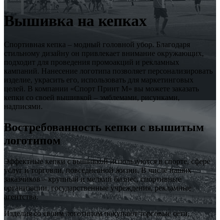
Вышивка на кепках
Спортивная кепка – модный головной убор. Благодаря
стильному дизайну он привлекает внимание окружающих,
подходит для проведения промоакций и рекламных
кампаний. Нанесение логотипа позволяет персонализировать
изделие, украсить его, использовать для маркетинговых
целей. В компании «Спорт Принт М» вы можете заказать
кепки со своей вышивкой – эмблемами, рисунками,
надписями.
Востребованность кепки с вышитым
логотипом
Эффектные кепки с вышивкой используются в спорте, сфере
услуг и торговли, повседневной жизни. В числе наших
заказчиков – крупный и мелкий бизнес, спортивные
организации, государственные учреждения, рекламные
агентства.
Изделия со своим логотипом покупают торговые сети,