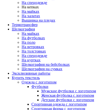
На спецодежде
На кепках
На майках
На халатах
Вышивка на пледах
Термотрансфер
Шелкография
На майках
На футболках
На поло
На ветровках
На толстовках
На спецодежде
На куртках
Шелкография на бейсболках
Шелкография на сумках
Эксклюзивные работы
Купить текстиль
Одежда с логотипом
Футболки
Мужские футболки с логотипом
Женская футболка с логотипом
Детские футболки с логотипом
Спортивная одежда с логотипом
Спортивная форма с логотипом