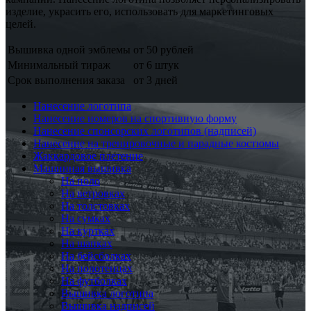
изделие, украсить его, использовать для маркетинговых
целей.
Вышивка одной эмблемы
от 50 рублей
Минимальный тираж
от 6 штук
Срок выполнения заказа
от 3 дней
Нанесение логотипа
Нанесение номеров на спортивную форму
Нанесение спонсорских логотипов (надписей)
Нанесение на тренировочные и парадные костюмы
Жаккардовое плетение
Машинная вышивка
На поло
На ветровках
На толстовках
На сумках
На куртках
На шапках
На бейсболках
На полотенцах
На футболках
Вышивка логотипа
Вышивка надписей