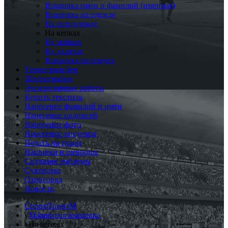
Вышивка имен и фамилий (именная)
Вышивка на одежде
На спецодежде
На кепках
На майках
На халатах
Вышивка на пледах
Термотрансфер
Шелкография
Эксклюзивные работы
Купить текстиль
Нанесение фамилий и имён
Нанесение надписей
Нанесение фото
Нанесение рисунков
Печать на ткани
Нашивки и шевроны
Создание эмблемы
Сувениры
Отрисовка
Новости
СпортПринтМ
\
Машинная вышивка
\
На кепках