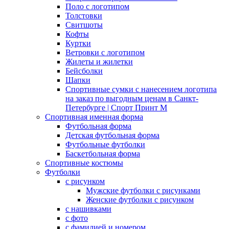
Поло с логотипом
Толстовки
Свитшоты
Кофты
Куртки
Ветровки с логотипом
Жилеты и жилетки
Бейсболки
Шапки
Спортивные сумки с нанесением логотипа
на заказ по выгодным ценам в Санкт-
Петербурге | Спорт Принт М
Спортивная именная форма
Футбольная форма
Детская футбольная форма
Футбольные футболки
Баскетбольная форма
Спортивные костюмы
Футболки
с рисунком
Мужские футболки с рисунками
Женские футболки с рисунком
с нашивками
с фото
с фамилией и номером