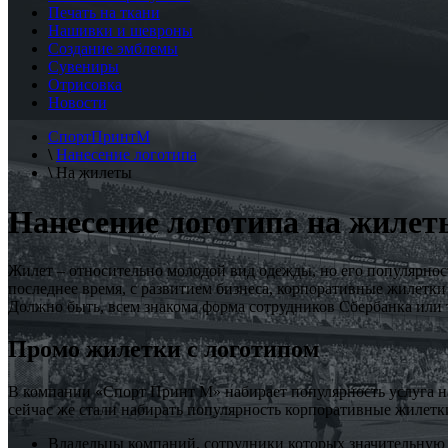
Печать на ткани
Нашивки и шевроны
Создание эмблемы
Сувениры
Отрисовка
Новости
СпортПринтМ
\
Нанесение логотипа
\
На жилеты
Нанесение логотипа на жилет
Жилет – относительно молодой вид одежды, но его популярност
последнее время, с развитием бизнеса, корпоративные жилетки
Должно быть, всем знакома форма сотрудников Сбербанка или 
Промо жилетки с логотипом
В компании «Спорт Принт М» набирает популярность услуга на
сейчас же стали набирать популярность корпоративные жилетки 
Владельцы компаний, сотрудники которых значительную ч