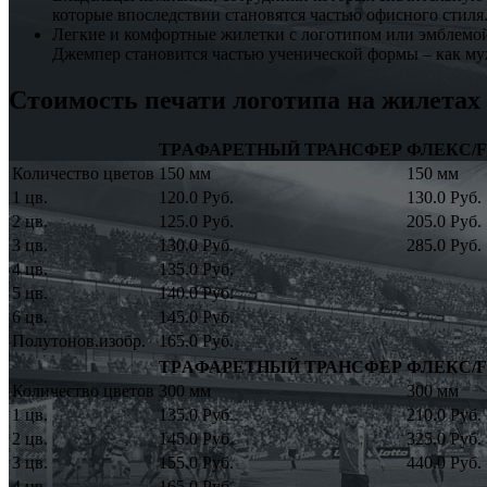
которые впоследствии становятся частью офисного стил
Легкие и комфортные жилетки с логотипом или эмблемой 
Джемпер становится частью ученической формы – как муж
Стоимость печати логотипа на жилетах
ТРAФАРЕТНЫЙ ТРАНСФЕР
ФЛЕКС/
Количество цветов
150 мм
150 мм
1 цв.
120.0 Руб.
130.0 Руб.
2 цв.
125.0 Руб.
205.0 Руб.
3 цв.
130.0 Руб.
285.0 Руб.
4 цв.
135.0 Руб.
5 цв.
140.0 Руб.
6 цв.
145.0 Руб.
Полутонов.изобр.
165.0 Руб.
ТРAФАРЕТНЫЙ ТРАНСФЕР
ФЛЕКС/
Количество цветов
300 мм
300 мм
1 цв.
135.0 Руб.
210.0 Руб.
2 цв.
145.0 Руб.
325.0 Руб.
3 цв.
155.0 Руб.
440.0 Руб.
4 цв.
165.0 Руб.