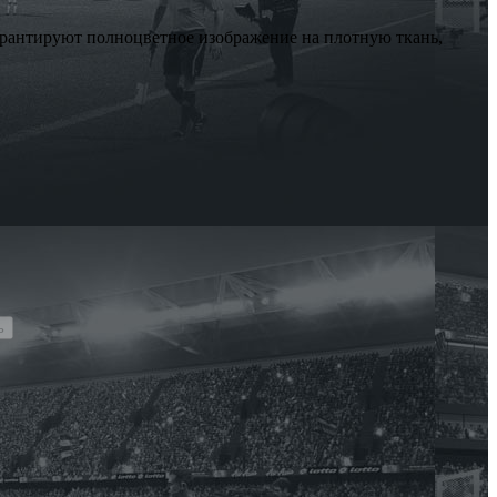
арантируют полноцветное изображение на плотную ткань,
ь