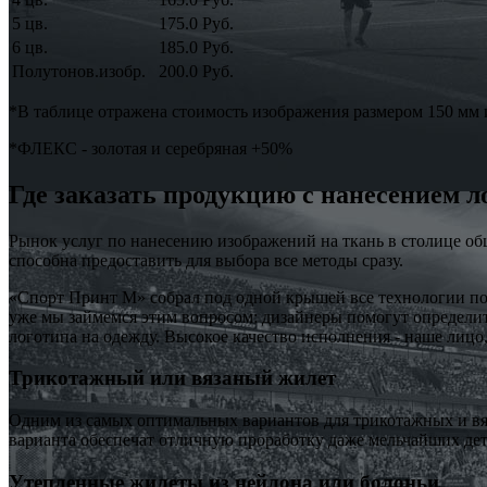
5 цв.
175.0 Руб.
6 цв.
185.0 Руб.
Полутонов.изобр.
200.0 Руб.
*В таблице отражена стоимость изображения размером 150 мм и
*ФЛЕКС - золотая и серебряная +50%
Где заказать продукцию с нанесением 
Рынок услуг по нанесению изображений на ткань в столице об
способна предоставить для выбора все методы сразу.
«Спорт Принт М» собрал под одной крышей все технологии по 
уже мы займемся этим вопросом: дизайнеры помогут определит
логотипа на одежду. Высокое качество исполнения - наше лицо,
Трикотажный или вязаный жилет
Одним из самых оптимальных вариантов для трикотажных и вя
варианта обеспечат отличную проработку даже мельчайших дет
Утепленные жилеты из нейлона или болоньи