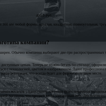
400.0 Руб.
 300 мм любой формы: круглая, квадратная, прямоугольная, треу
логотипа компании?
ширен. Обычно компании выбирают две-три распространенных те
доступным ценам. Теперь не нужно бегать по столице, оформля
ься с технологией, цветом и изображением. Далее профессиона
 наша репутация, что всегда будет для фирмы на первом месте.
заных жилетов с нанесением логотипа будет машинная вышивка 
алей логотипа, что придаст вещи элегантный вид. Для плотного