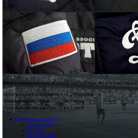
Жилет – относительно молодой вид одежды, но его популярност
Печать одного изображения
от 100 рублей
Минимальный тираж
от 5 штук
Срок выполнения заказа
от 3 дней
Нанесение логотипа
На футболки
На поло
На толстовки