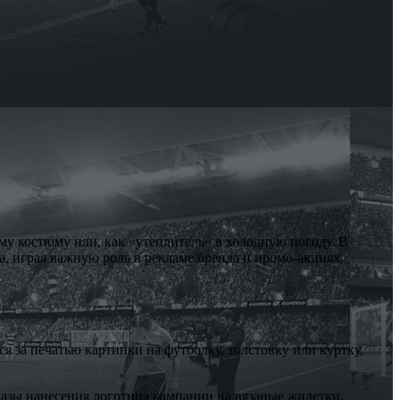
му костюму или, как «утеплитель» в холодную погоду. В
а, играя важную роль в рекламе бренда и промо-акциях.
 за печатью картинки на футболку, толстовку или куртку,
казы нанесения логотипа компании на вязаные жилетки,