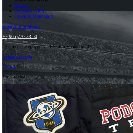
Москва
Ростов-на-Дону
Нижний Новгород
spb@sportprintm.ru
+7(965)770-38-50
г. Санкт-Петербург, ул. Коли Томчака, д.20Б
Схема проезда
Меню
На жилеты