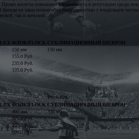
я. Промо жилеты повышают узнаваемость и репутацию среди пок
бренда на заказ пользуются популярностью у владельцев частн
ской, так и женской.
FLEX
ФЛОК/FLOCK
СУБЛИМАЦИОННЫЙ ШЕВРОН
150 мм
150 мм
155.0 Руб.
235.0 Руб.
335.0 Руб.
180.0 Руб.
FLEX
ФЛОК/FLOCK
СУБЛИМАЦИОННЫЙ ШЕВРОН
300 мм
300 мм
325.0 Руб.
505.0 Руб.
690.0 Руб.