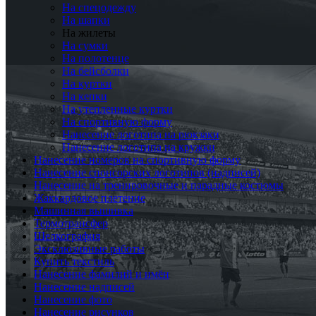
На спецодежду
На шапки
На жилеты
На сумки
На полотенце
На бейсболки
На куртки
На кепки
На утепленные куртки
На спортивную форму
Нанесение логотипа на рюкзаки
Нанесение логотипа на кружки
Нанесение номеров на спортивную форму
Нанесение спонсорских логотипов (надписей)
Нанесение на тренировочные и парадные костюмы
Жаккардовое плетение
Машинная вышивка
Термотрансфер
Шелкография
Эксклюзивные работы
Купить текстиль
Нанесение фамилий и имён
Нанесение надписей
Нанесение фото
Нанесение рисунков