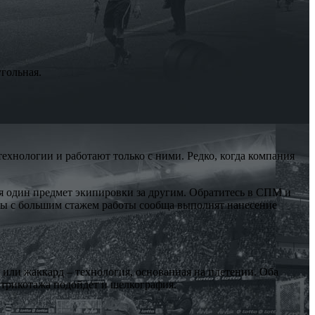
гольная.
хнологии и работают только с ними. Редко, когда компания
я один предмет экипировки за другим. Обратитесь в СПМ и
лы с большим стажем работы сообща выполнят нанесение
или жаккард – технология, основанная на плетении. Оба
 трикотажа подойдет и шелкография.