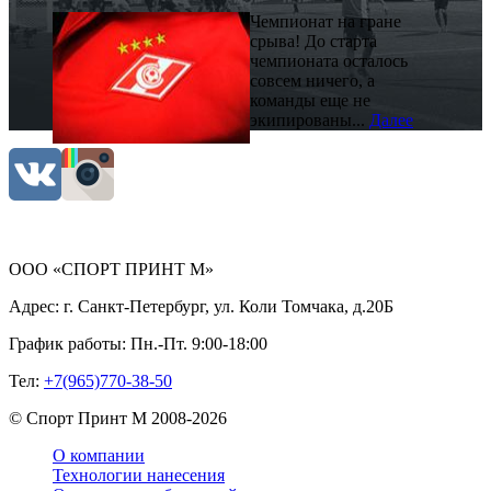
Чемпионат на гране
срыва! До старта
чемпионата осталось
совсем ничего, а
команды еще не
экипированы...
Далее
ООО «СПОРТ ПРИНТ М»
Адрес:
г. Санкт-Петербург, ул. Коли Томчака, д.20Б
График работы:
Пн.-Пт. 9:00-18:00
Тел:
+7(965)770-38-50
©
Спорт Принт М
2008-
2026
О компании
Технологии нанесения