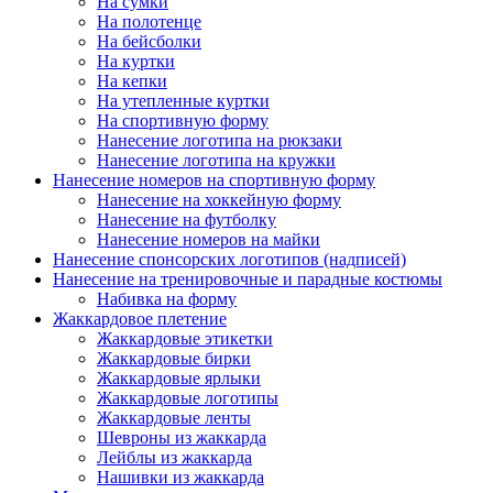
На сумки
На полотенце
На бейсболки
На куртки
На кепки
На утепленные куртки
На спортивную форму
Нанесение логотипа на рюкзаки
Нанесение логотипа на кружки
Нанесение номеров на спортивную форму
Нанесение на хоккейную форму
Нанесение на футболку
Нанесение номеров на майки
Нанесение спонсорских логотипов (надписей)
Нанесение на тренировочные и парадные костюмы
Набивка на форму
Жаккардовое плетение
Жаккардовые этикетки
Жаккардовые бирки
Жаккардовые ярлыки
Жаккардовые логотипы
Жаккардовые ленты
Шевроны из жаккарда
Лейблы из жаккарда
Нашивки из жаккарда