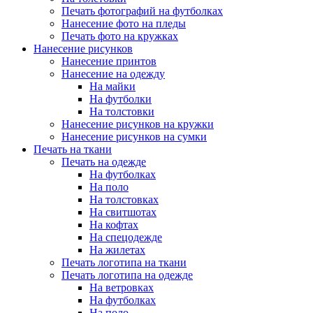
Печать фотографий на футболках
Нанесение фото на пледы
Печать фото на кружках
Нанесение рисунков
Нанесение принтов
Нанесение на одежду
На майки
На футболки
На толстовки
Нанесение рисунков на кружки
Нанесение рисунков на сумки
Печать на ткани
Печать на одежде
На футболках
На поло
На толстовках
На свитшотах
На кофтах
На спецодежде
На жилетах
Печать логотипа на ткани
Печать логотипа на одежде
На ветровках
На футболках
На поло