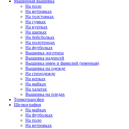
Машинная вышивка
На поло
На ветровках
На толстовках
На сумках
На куртках
На шапках
На бейсболках
На полотенцах
На футболках
Вышивка логотипа
Вышивка надписей
Вышивка имен и фамилий (именная)
Вышивка на одежде
На спецодежде
На кепках
На майках
На халатах
Вышивка на пледах
Термотрансфер
Шелкография
На майках
На футболках
На поло
На ветровках