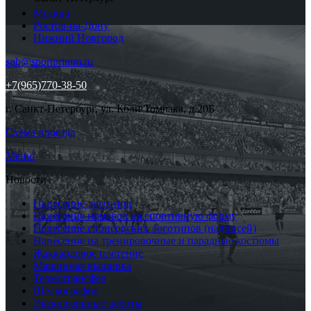
Москва
Ростов-на-Дону
Нижний Новгород
spb@sportprintm.ru
+7(965)770-38-50
г. Санкт-Петербург, ул. Коли Томчака, д.20Б
Схема проезда
Меню
Новости
Нанесение логотипа
Нанесение номеров на спортивную форму
Нанесение спонсорских логотипов (надписей)
Нанесение на тренировочные и парадные костюмы
Жаккардовое плетение
Машинная вышивка
Термотрансфер
Шелкография
Эксклюзивные работы