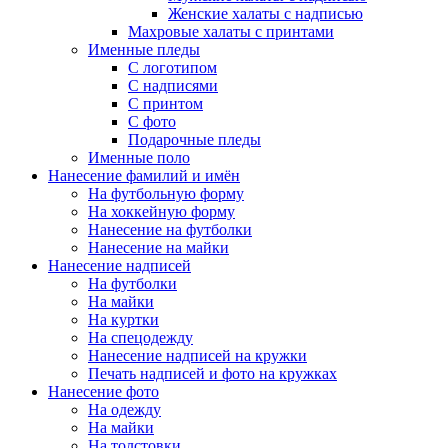
Женские халаты с надписью
Махровые халаты с принтами
Именные пледы
С логотипом
С надписями
С принтом
С фото
Подарочные пледы
Именные поло
Нанесение фамилий и имён
На футбольную форму
На хоккейную форму
Нанесение на футболки
Нанесение на майки
Нанесение надписей
На футболки
На майки
На куртки
На спецодежду
Нанесение надписей на кружки
Печать надписей и фото на кружках
Нанесение фото
На одежду
На майки
На толстовки