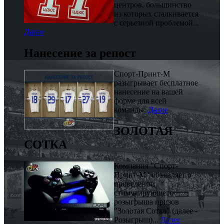
центров, большинство
из которых сталкивается
с серьезной проблемой...
Далее
Нанесение за репост
Спорт-Принт-М
разыгрывает бесплатное
нанесение на вашей
форме для всей
команды.
Далее
ЗОЛОТАЯ
СОТКА
Компания "Спорт-
Принт-М" объявляет о
проведении
стимулирующего
розыгрыша призов
"Золотая Сотка" (далее -
Розыгрыш)...
Далее