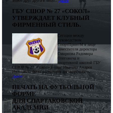
знают друг друга в лицо...
Далее
ГБУ СШОР № 27 «СОКОЛ»
УТВЕРЖДАЕТ КЛУБНЫЙ
ФИРМЕННЫЙ СТИЛЬ.
Сегодня между
руководством
СпортПринтМ в лице
заместителя директора
Смирнова Радомира
Олеговича и
спортивной школой ГБУ
СШОР № 27 «Сокол» в лице Иванова Андрея
Ивановича была достигнута договорённость...
Далее
ПЕЧАТЬ НА ФУТБОЛЬНОЙ
ФОРМЕ
ДЛЯ СПАРТАКОВСКОЙ
АКАДЕМИИ