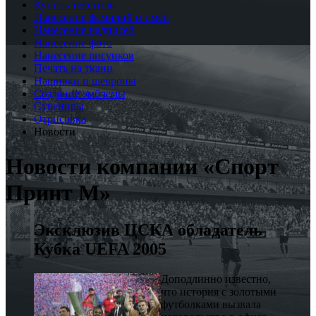
Купить текстиль
Нанесение фамилий и имён
Нанесение надписей
Нанесение фото
Нанесение рисунков
Печать на ткани
Нашивки и шевроны
Создание эмблемы
Сувениры
Отрисовка
Новости
Новости компании «Спорт
Принт М»
Эксклюзив ЦСКА обладатель
Кубка UEFA 2005
Доподлинно известно,
что история с золотыми
футболками вызвала