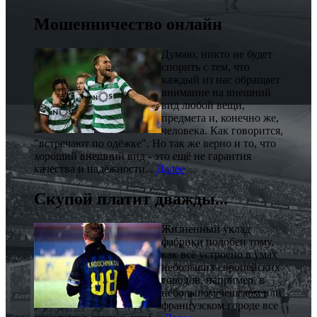
Мошенничество онлайн
Думаю, никто не будет
спорить с тем, что
каждый из нас обращает
внимание на внешний
вид любой вещи,
предмета и, конечно же,
человека. Как говорится,
"встречают по одёжке". Но так же верно и то, что
хороший внешний вид - это ещё не гарантия
качества и надёжности...
Далее
Скупой платит дважды...
Жизненный уклад
фабрики подобен тому,
как всё устроено в умах
небольших европейских
городов, например, в
небольшом чешском или
французском городе все