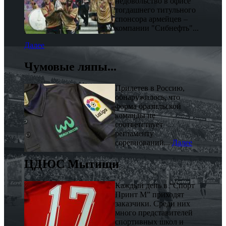
недовольство в офисе
тогдашнего титульного
спонсора армейцев –
компании "Сибнефть"...
Далее
Чумовые ляпы...
Прилетев в Россию,
обнаружилось, что
форма бразильской
команды не
соответствует
регламенту
соревнований...
Далее
ЦДЮС Мытищи
Каждый день в “Спорт
Принт М” приходят
заказчики. Среди них
много представителей
спортивных школ и