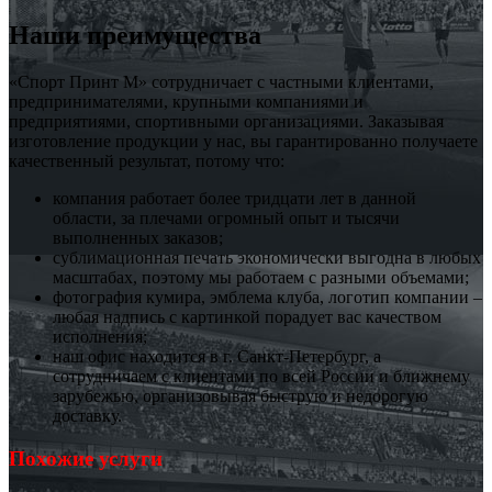
Наши преимущества
«Спорт Принт М» сотрудничает с частными клиентами,
предпринимателями, крупными компаниями и
предприятиями, спортивными организациями. Заказывая
изготовление продукции у нас, вы гарантированно получаете
качественный результат, потому что:
компания работает более тридцати лет в данной
области, за плечами огромный опыт и тысячи
выполненных заказов;
сублимационная печать экономически выгодна в любых
масштабах, поэтому мы работаем с разными объемами;
фотография кумира, эмблема клуба, логотип компании –
любая надпись с картинкой порадует вас качеством
исполнения;
наш офис находится в г. Санкт-Петербург, а
сотрудничаем с клиентами по всей России и ближнему
зарубежью, организовывая быструю и недорогую
доставку.
Похожие услуги