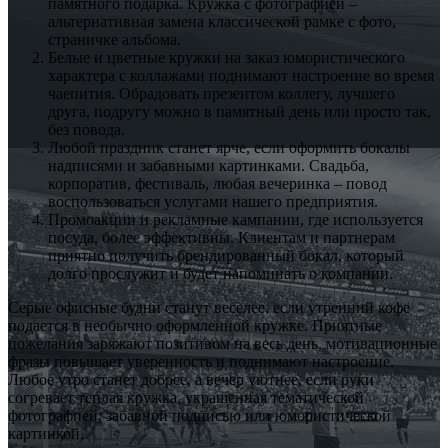
памятного подарка. Кружка с фотографией –
альтернативная замена классической рамке с фото,
страничке альбома.
Белые и цветные кружки на заказ юмористического
характера с коллажами поднимают настроение во время
чаепития. Обрадовать презентом коллегу, лучшего
друга, подругу можно в памятный день или просто так,
без повода.
Любой праздник станет ярче, если оформить бокалы
надписями и забавными картинками. Свадьба,
корпоратив, фестиваль, любая вечеринка – повод
воспользоваться услугами нашего предприятия.
Промоакции и рекламные кампании, где используется
посуда, более эффективны. Клиентам и партнерам
приятно получить брендированный бокал, который
долго прослужит и будет напоминать о компании.
Серые офисные будни станут веселее, если утренний кофе
подается в необычно оформленной кружке. Приятные
пожелания заряжают позитивом на весь день, мотивационные
фразы повышает уверенность и поднимают настроение.
Любое утро станет добрее, а вечер уютнее, если руки
согревает теплая кружка, украшенная тематической
фотографией, забавной подписью или юмористической
картинкой.