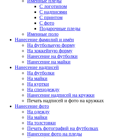
Именные пледы
С логотипом
С надписями
С принтом
С фото
Подарочные пледы
Именные поло
Нанесение фамилий и имён
На футбольную форму
На хоккейную форму
Нанесение на футболки
Нанесение на майки
Нанесение надписей
На футболки
На майки
На куртки
На спецодежду
Нанесение надписей на кружки
Печать надписей и фото на кружках
Нанесение фото
На одежду
На майки
На толстовки
Печать фотографий на футболках
Нанесение фото на пледы