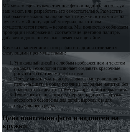
Мы можем сделать качественное фото и надпись, используя
ваш макет, или разработать его самостоятельно. Разместить
изображение можно на любой части кружки, в том числе на
ручке. Самый популярный материал, на котором
осуществляется печать – керамика. Мы полностью соблюдаем
пропорции изображения, соответствие цветовой палитре,
добавляем дополнительные элементы в дизайне.
Кружка с нанесением фотографии и надписи отличается
следующими преимуществами:
Уникальный дизайн с любым изображением и текстом
на заказ. Технология позволяет создавать красочные
рисунки со световыми эффектами.
Посуду можно мыть, использовать в микроволновой
печи, наливать в бокал горячие и холодные напитки без
опасности повредить структуру тары или изображения.
Технология нанесения и материал надписи на кружке
абсолютно безопасны для детей, взрослых и для
окружающей среды.
Цена нанесения фото и надписей на
кружки