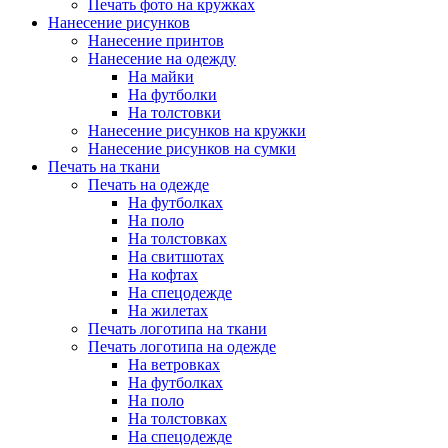
Печать фото на кружках
Нанесение рисунков
Нанесение принтов
Нанесение на одежду
На майки
На футболки
На толстовки
Нанесение рисунков на кружки
Нанесение рисунков на сумки
Печать на ткани
Печать на одежде
На футболках
На поло
На толстовках
На свитшотах
На кофтах
На спецодежде
На жилетах
Печать логотипа на ткани
Печать логотипа на одежде
На ветровках
На футболках
На поло
На толстовках
На спецодежде