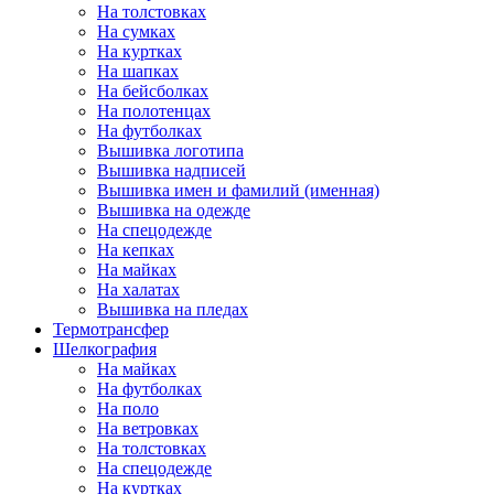
На толстовках
На сумках
На куртках
На шапках
На бейсболках
На полотенцах
На футболках
Вышивка логотипа
Вышивка надписей
Вышивка имен и фамилий (именная)
Вышивка на одежде
На спецодежде
На кепках
На майках
На халатах
Вышивка на пледах
Термотрансфер
Шелкография
На майках
На футболках
На поло
На ветровках
На толстовках
На спецодежде
На куртках