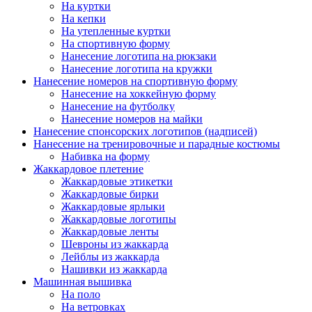
На куртки
На кепки
На утепленные куртки
На спортивную форму
Нанесение логотипа на рюкзаки
Нанесение логотипа на кружки
Нанесение номеров на спортивную форму
Нанесение на хоккейную форму
Нанесение на футболку
Нанесение номеров на майки
Нанесение спонсорских логотипов (надписей)
Нанесение на тренировочные и парадные костюмы
Набивка на форму
Жаккардовое плетение
Жаккардовые этикетки
Жаккардовые бирки
Жаккардовые ярлыки
Жаккардовые логотипы
Жаккардовые ленты
Шевроны из жаккарда
Лейблы из жаккарда
Нашивки из жаккарда
Машинная вышивка
На поло
На ветровках