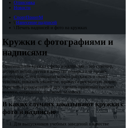
Отрисовка
Новости
СпортПринтМ
\
Нанесение надписей
\
Печать надписей и фото на кружках
Кружки с фотографиями и
надписями
Оригинальная кружка с фото и надписью – это сувенир,
который используется в качестве подарка или промо-
аксессуара. С его помощью можно рассказать о своих
чувствах, показать уважение, провести рекламную акцию,
укрепить корпоративный дух, сделать приятный презент
коллеге, сотруднику, близкому человеку.
В каких случаях заказывают кружки с
фото и надписью
Для выпускников учебных заведений в качестве