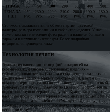
ТИРАЖ
30
50
100
200
300
400
500
ЦЕНА ЗА
250
230.0
220.0
210.0
200.0
190.0
180.0
1 ШТ
Руб.
Руб.
Руб.
Руб.
Руб.
Руб.
Руб.
Стоимость складывается из объема партии, цветовой
палитры, размера композиции и габаритов изделия. У нас
можно заказать нанесение фотографии и надписи большим
тиражом и штучные экземпляры. Более подробная
информация приведена ниже.
Технология печати
Технология нанесения фотографий и надписей на
керамических, фаянсовых, стеклянных изделиях –
сублимационная печать. Сначала изображение печатается на
специальной бумаге в зеркальном отражении, а затем с
помощью термопресса под воздействием давления и высокой
температуры в 180-200 градусов по Цельсию переносится на
подготовленную поверхность кружки. Краска закрепляется
настолько прочно, что материал можно мыть в посудомоечной
машине, подвергать воздействию УФ-лучей. Для получения
максимального эффекта процесс должен происходить
несколько минут.