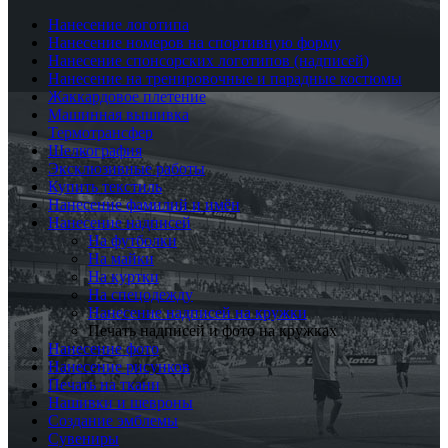
Нанесение логотипа
Нанесение номеров на спортивную форму
Нанесение спонсорских логотипов (надписей)
Нанесение на тренировочные и парадные костюмы
Жаккардовое плетение
Машинная вышивка
Термотрансфер
Шелкография
Эксклюзивные работы
Купить текстиль
Нанесение фамилий и имён
Нанесение надписей
На футболки
На майки
На куртки
На спецодежду
Нанесение надписей на кружки
Печать надписей и фото на кружках
Нанесение фото
Нанесение рисунков
Печать на ткани
Нашивки и шевроны
Создание эмблемы
Сувениры