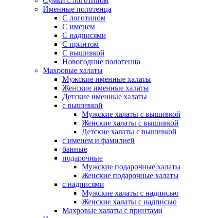
Сумки с логотипом
Именные полотенца
С логотипом
С именем
С надписями
С принтом
С вышивкой
Новогодние полотенца
Махровые халаты
Мужские именные халаты
Женские именные халаты
Детские именные халаты
с вышивкой
Мужские халаты с вышивкой
Женские халаты с вышивкой
Детские халаты с вышивкой
с именем и фамилией
банные
подарочные
Мужские подарочные халаты
Женские подарочные халаты
с надписями
Мужские халаты с надписью
Женские халаты с надписью
Махровые халаты с принтами