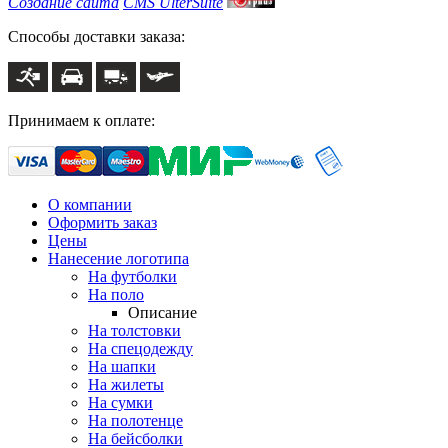
Создание сайта
CMS UlterSuite
Способы доставки заказа:
Принимаем к оплате:
О компании
Оформить заказ
Цены
Нанесение логотипа
На футболки
На поло
Описание
На толстовки
На спецодежду
На шапки
На жилеты
На сумки
На полотенце
На бейсболки