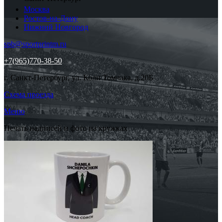
Москва
Ростов-на-Дону
Нижний Новгород
spb@sportprintm.ru
+7(965)770-38-50
г. Санкт-Петербург, ул. Коли Томчака, д.20Б
Схема проезда
Меню
Печать надписей и фото на кружках