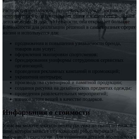
Распространено мнение, что печать на одежде рисунков
используется в развлекательных целях и чаще всего украшает
детские вещи. В действительности, она открывает большие
возможности для реализации решений в самых разных сферах
жизни и используется для:
продвижения и повышения узнаваемости бренда,
товаров или услуг;
оформления экипировки спортсменов;
брендирования униформы сотрудников сервисных
организаций;
проведения рекламных кампаний и промоакций;
украшения интерьера;
производства сувенирной и памятной продукции;
создания рисунка на дизайнерских предметах одежды;
проведения развлекательных мероприятий;
изготовления вещей в качестве подарков.
Информация о стоимости
У нас вы можете заказать печать рисунка на ткани по низкой
цене, которая зависит от сложности работ, тиража и
выбранной технологии. Для уточнения деталей обращайтесь к