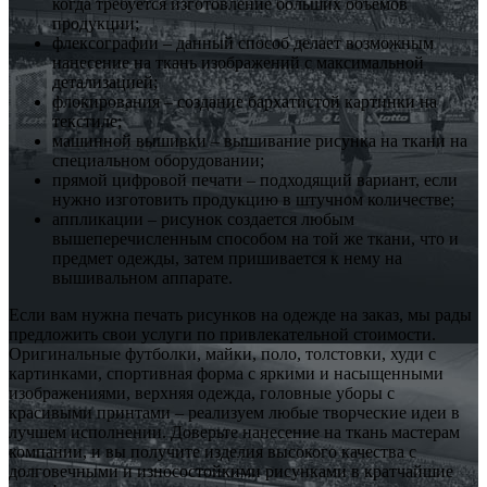
когда требуется изготовление больших объемов
продукции;
флексографии – данный способ делает возможным
нанесение на ткань изображений с максимальной
детализацией;
флокирования – создание бархатистой картинки на
текстиле;
машинной вышивки – вышивание рисунка на ткани на
специальном оборудовании;
прямой цифровой печати – подходящий вариант, если
нужно изготовить продукцию в штучном количестве;
аппликации – рисунок создается любым
вышеперечисленным способом на той же ткани, что и
предмет одежды, затем пришивается к нему на
вышивальном аппарате.
Если вам нужна печать рисунков на одежде на заказ, мы рады
предложить свои услуги по привлекательной стоимости.
Оригинальные футболки, майки, поло, толстовки, худи с
картинками, спортивная форма с яркими и насыщенными
изображениями, верхняя одежда, головные уборы с
красивыми принтами – реализуем любые творческие идеи в
лучшем исполнении. Доверьте нанесение на ткань мастерам
компании, и вы получите изделия высокого качества с
долговечными и износостойкими рисунками в кратчайшие