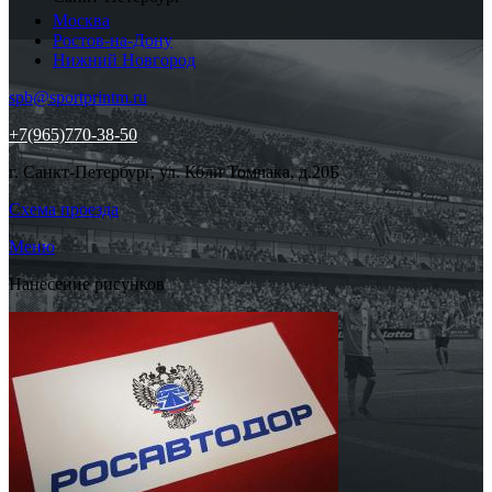
Москва
Ростов-на-Дону
Нижний Новгород
spb@sportprintm.ru
+7(965)770-38-50
г. Санкт-Петербург, ул. Коли Томчака, д.20Б
Схема проезда
Меню
Нанесение рисунков