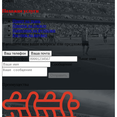
сроки!
Похожие услуги
Принт на ткань
Принты на одежду
Нанесение на футболки
Рисунок на кружку
Напишите нам ваши вопросы или предложения
Ваш телефон
Ваша почта
Email
Телефон
Ваше имя
Сообщение
Отправить
Преимущества