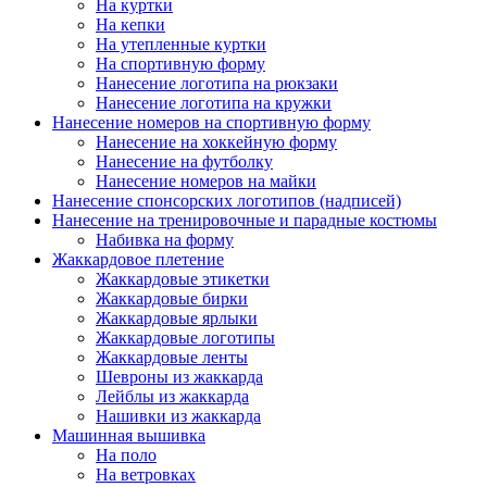
На куртки
На кепки
На утепленные куртки
На спортивную форму
Нанесение логотипа на рюкзаки
Нанесение логотипа на кружки
Нанесение номеров на спортивную форму
Нанесение на хоккейную форму
Нанесение на футболку
Нанесение номеров на майки
Нанесение спонсорских логотипов (надписей)
Нанесение на тренировочные и парадные костюмы
Набивка на форму
Жаккардовое плетение
Жаккардовые этикетки
Жаккардовые бирки
Жаккардовые ярлыки
Жаккардовые логотипы
Жаккардовые ленты
Шевроны из жаккарда
Лейблы из жаккарда
Нашивки из жаккарда
Машинная вышивка
На поло
На ветровках