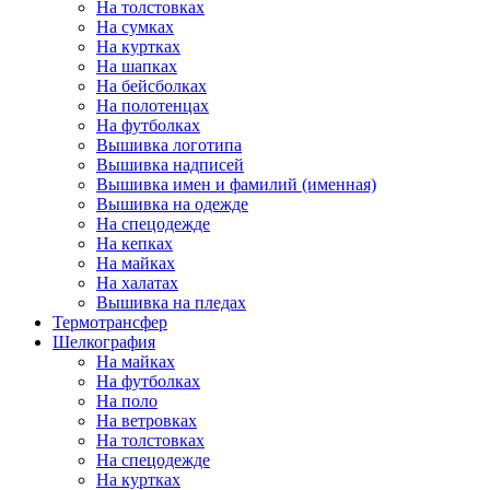
На толстовках
На сумках
На куртках
На шапках
На бейсболках
На полотенцах
На футболках
Вышивка логотипа
Вышивка надписей
Вышивка имен и фамилий (именная)
Вышивка на одежде
На спецодежде
На кепках
На майках
На халатах
Вышивка на пледах
Термотрансфер
Шелкография
На майках
На футболках
На поло
На ветровках
На толстовках
На спецодежде
На куртках