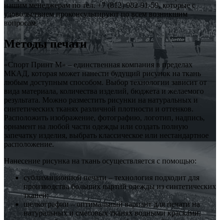
нашим менеджерам по тел. +7 (812) 982-91-59, которые с
удовольствием проконсультируют по всем возникшим
вопросам.
Методы печати
«Спорт Принт М» – единственная компания в пределах
МКАД, которая может нанести будущий рисунок на ткань
любым доступным способом. Выбор технологии зависит от
вида материала, количества изделий, бюджета и желаемого
результата. Можно разместить рисунки на натуральных и
синтетических тканях различной плотности и оттенков.
Расположить изображение, фотографию, логотип, надпись,
орнамент на любой части одежды или создать полную
запечатку изделия, выбрать классическое или нестандартное
расположение.
Нанесение рисунка на ткань осуществляется с помощью:
сублимационной печати – технология подходит для
производства больших партий одежды из синтетических
тканей;
шелкографии – оптимальный вариант для печати на
натуральных и смесовых тканях водными красками,