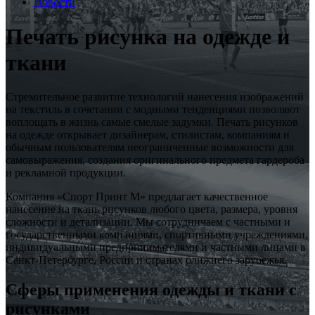
Новости
Печать рисунка на одежде и
ткани
Стремительное развитие технологий нанесения изображений
на текстиль в сочетании с модными тенденциями позволяют
воплощать в жизнь самые смелые задумки. Печать рисунков
на одежде открывает дизайнерам, стилистам, компаниям и
обычным пользователям неограниченные возможности для
самовыражения, создания оригинального предмета гардероба
и рекламной продукции.
Компания «Спорт Принт М» предлагает качественное
нанесение на ткань рисунков любого цвета, размера, уровня
сложности и детализации. Мы сотрудничаем с частными и
государственными компаниями, спортивными учреждениями,
индивидуальными предпринимателями и частными лицами в
Санкт-Петербурге, России и странах ближнего зарубежья.
Сферы применения одежды и ткани с
рисунками