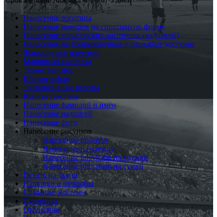
Нанесение логотипа
Нанесение номеров на спортивную форму
Нанесение спонсорских логотипов (надписей)
Нанесение на тренировочные и парадные костюмы
Жаккардовое плетение
Машинная вышивка
Термотрансфер
Шелкография
Эксклюзивные работы
Купить текстиль
Нанесение фамилий и имён
Нанесение надписей
Нанесение фото
Нанесение рисунков
Нанесение принтов
Нанесение на одежду
Нанесение рисунков на кружки
Нанесение рисунков на сумки
Печать на ткани
Нашивки и шевроны
Создание эмблемы
Сувениры
Отрисовка