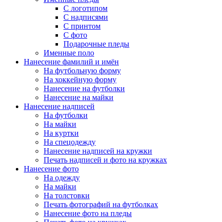
С логотипом
С надписями
С принтом
С фото
Подарочные пледы
Именные поло
Нанесение фамилий и имён
На футбольную форму
На хоккейную форму
Нанесение на футболки
Нанесение на майки
Нанесение надписей
На футболки
На майки
На куртки
На спецодежду
Нанесение надписей на кружки
Печать надписей и фото на кружках
Нанесение фото
На одежду
На майки
На толстовки
Печать фотографий на футболках
Нанесение фото на пледы