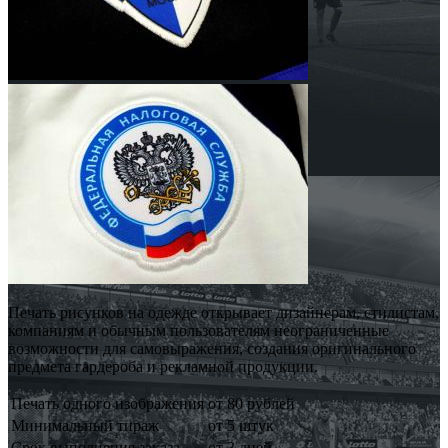
Печать рисунков на одежде открывает дизайнерам, стилистам,
компаниям и обычным пользователям неограниченные
возможности для самовыражения, создания оригинального
предмета гардероба и рекламной продукции.
Печать одного изображения
от 80 рублей
Минимальный тираж
от 5 штук
Срок выполнения заказа
от 3 дней