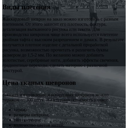
Виды плетения
Жаккардовый шеврон на заказ можно изготовить с разным
плетением. От этого зависит его плотность, фактура,
детализация вытканного рисунка или текста. Для
производства шевронов чаще всего используется плетение
двойная тафта с высоким разрешением и дамаск. В результате
получается плотное изделие с детальной проработкой
рисунка, возможностью прочитать и различить буквы
размером до 1,5-2 мм. По желанию можно добавить
золотистые, серебряные нити, добавить эффекты свечения,
градиентные переходы, сделать материю с различной
текстурой.
Цена тканых шевронов
Заказать изготовление жаккардовых шевронов можно
тиражом от 300 штук. На итоговую стоимость влияет:
тираж;
размеры шеврона;
тип плетения;
количество цветов нитей;