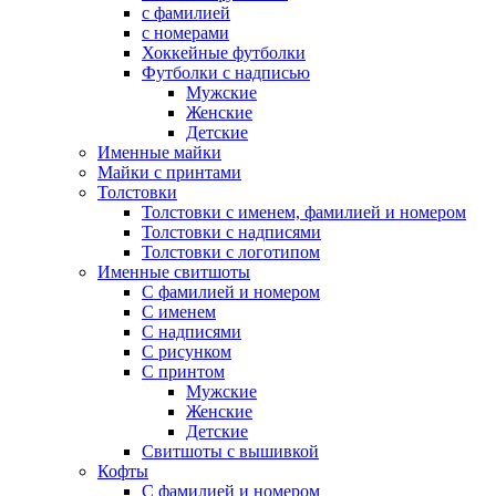
с фамилией
с номерами
Хоккейные футболки
Футболки с надписью
Мужские
Женские
Детские
Именные майки
Майки с принтами
Толстовки
Толстовки с именем, фамилией и номером
Толстовки с надписями
Толстовки с логотипом
Именные свитшоты
С фамилией и номером
С именем
С надписями
С рисунком
С принтом
Мужские
Женские
Детские
Свитшоты с вышивкой
Кофты
С фамилией и номером