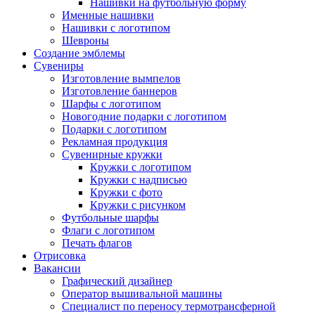
Нашивки на футбольную форму
Именные нашивки
Нашивки с логотипом
Шевроны
Создание эмблемы
Сувениры
Изготовление вымпелов
Изготовление баннеров
Шарфы с логотипом
Новогодние подарки с логотипом
Подарки с логотипом
Рекламная продукция
Сувенирные кружки
Кружки с логотипом
Кружки с надписью
Кружки с фото
Кружки с рисунком
Футбольные шарфы
Флаги с логотипом
Печать флагов
Отрисовка
Вакансии
Графический дизайнер
Оператор вышивальной машины
Специалист по переносу термотрансферной