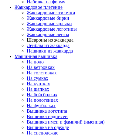
Набивка на форму
Жаккардовое плетение
Жаккардовые этикетки
Жаккардовые бирки
Жаккардовые ярлыки
Жаккардовые логотипы
Жаккардовые ленты
Шевроны из жаккарда
Лейблы из жаккарда
Нашивки из жаккарда
Машинная вышивка
На поло
На ветровках
На толстовках
На сумках
На куртках
На шапках
На бейсболках
На полотенцах
На футболках
Вышивка логотипа
Вышивка надписей
Вышивка имен и фамилий (именная)
Вышивка на одежде
На спецодежде