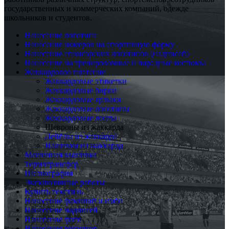
государственных и коммерческих компаний, одежде
школьников и студентов.
Нанесение логотипа
Нанесение номеров на спортивную форму
Нанесение спонсорских логотипов (надписей)
Нанесение на тренировочные и парадные костюмы
Жаккардовое плетение
Жаккардовые этикетки
Жаккардовые бирки
Жаккардовые ярлыки
Жаккардовые логотипы
Жаккардовые ленты
Шевроны из жаккарда
Лейблы из жаккарда
Нашивки из жаккарда
Машинная вышивка
Термотрансфер
Шелкография
Эксклюзивные работы
Купить текстиль
Нанесение фамилий и имён
Нанесение надписей
Нанесение фото
Нанесение рисунков