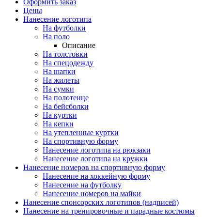
Оформить заказ
Цены
Нанесение логотипа
На футболки
На поло
Описание
На толстовки
На спецодежду
На шапки
На жилеты
На сумки
На полотенце
На бейсболки
На куртки
На кепки
На утепленные куртки
На спортивную форму
Нанесение логотипа на рюкзаки
Нанесение логотипа на кружки
Нанесение номеров на спортивную форму
Нанесение на хоккейную форму
Нанесение на футболку
Нанесение номеров на майки
Нанесение спонсорских логотипов (надписей)
Нанесение на тренировочные и парадные костюмы