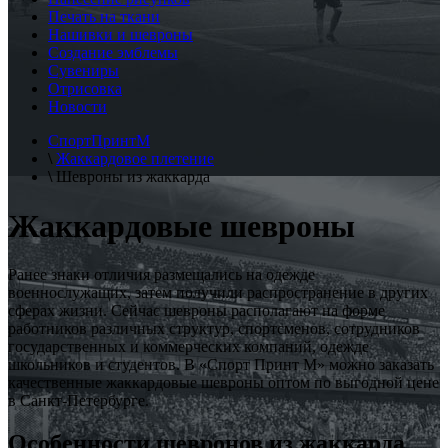
Печать на ткани
Нашивки и шевроны
Создание эмблемы
Сувениры
Отрисовка
Новости
СпортПринтМ
\
Жаккардовое плетение
\
Шевроны из жаккарда
Жаккардовые шевроны
Ранее знаки отличия размещались на одежде
военнослужащих, затем получили распространение в других
сферах жизни. Сейчас шевроны располагают на форме
работников различных структур, спортсменов, сотрудников
государственных и коммерческих компаний, одежде
школьников и студентов. В «Спорт Принт М» можно заказать
качественные жаккардовые шевроны оптом по выгодной цене
в Санкт-Петербурге.
Особенности шевронов из жаккарда