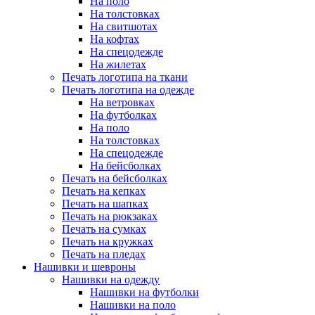
На поло
На толстовках
На свитшотах
На кофтах
На спецодежде
На жилетах
Печать логотипа на ткани
Печать логотипа на одежде
На ветровках
На футболках
На поло
На толстовках
На спецодежде
На бейсболках
Печать на бейсболках
Печать на кепках
Печать на шапках
Печать на рюкзаках
Печать на сумках
Печать на кружках
Печать на пледах
Нашивки и шевроны
Нашивки на одежду
Нашивки на футболки
Нашивки на поло