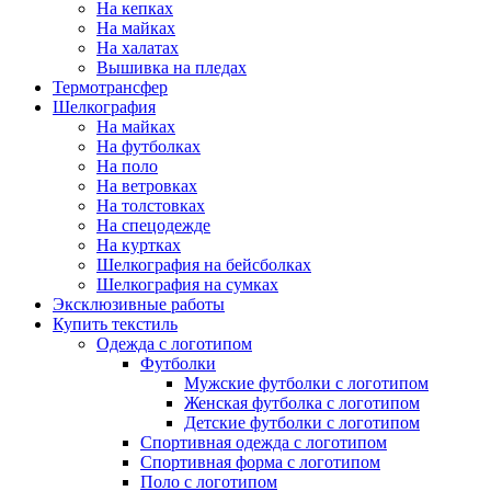
На кепках
На майках
На халатах
Вышивка на пледах
Термотрансфер
Шелкография
На майках
На футболках
На поло
На ветровках
На толстовках
На спецодежде
На куртках
Шелкография на бейсболках
Шелкография на сумках
Эксклюзивные работы
Купить текстиль
Одежда с логотипом
Футболки
Мужские футболки с логотипом
Женская футболка с логотипом
Детские футболки с логотипом
Спортивная одежда с логотипом
Спортивная форма с логотипом
Поло с логотипом