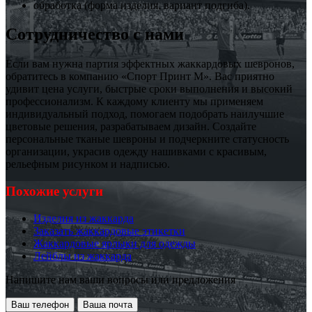
обработка (форма изделия, вариант подгиба).
Сотрудничество с нами
Если вам нужна партия эффектных жаккардовых шевронов,
обратитесь в компанию «Спорт Принт М». Вас приятно
удивит цена услуги, быстрые сроки выполнения и высокий
профессионализм. К каждому клиенту мы применяем
индивидуальный подход, помогаем подобрать наилучшие
цветовые решения, разрабатываем дизайн. Создайте
персональные тканые шевроны и подчеркните статусность
организации, украсив одежду нашивками с красивым,
рельефным рисунком и надписью.
Похожие услуги
Изделия из жаккарда
Заказать жаккардовые этикетки
Жаккардовые ярлыки для одежды
Лейблы из жаккарда
Напишите нам ваши вопросы или предложения
Ваш телефон
Ваша почта