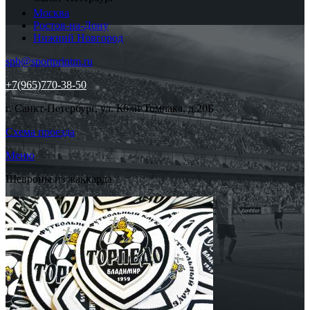
Москва
Ростов-на-Дону
Нижний Новгород
spb@sportprintm.ru
+7(965)770-38-50
г. Санкт-Петербург, ул. Коли Томчака, д.20Б
Схема проезда
Меню
Шевроны из жаккарда