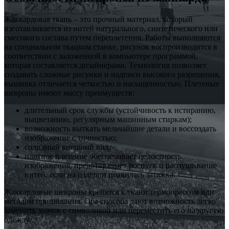
Жаккардовая ткань – это прочный материал, который
изготавливается из нитей натурального, синтетического или
смесового состава путем переплетения. Работы выполняются
на специальном ткацком станке, рисунок воспроизводится в
соответствии с заложенной в компьютере программой,
которая составляется дизайнерами. Технология позволяет
создавать сложные рисунки и надписи высокого разрешения,
вышивка отличается четкостью и насыщенностью. Плетеные
шевроны имеют массу преимуществ:
длительный срок службы (устойчивость к истиранию,
выцветанию, регулярным машинным стиркам);
возможность выткать мельчайшие детали и воссоздать
изображение с точностью;
солидный внешний вид;
плотное плетение обеспечивает целостность
изображения, предотвращает роспуск и распушивание
нитей, если на изделии появилась затяжка.
Жаккардовые шевроны крепятся к ткани термопрессом или
методом пришивания. Оба способа дают возможность легко
заменить значок с символикой или переместить его на другую
одежду.