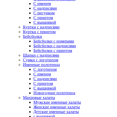
С именем
С надписями
С рисунком
С принтом
С вышивкой
Куртки с надписями
Куртки с принтом
Бейсболки
Бейсболки с номерами
Бейсболки с надписями
Бейсболки с принтом
Шапки с надписями
Сумки с логотипом
Именные полотенца
С логотипом
С именем
С надписями
С принтом
С вышивкой
Новогодние полотенца
Махровые халаты
Мужские именные халаты
Женские именные халаты
Детские именные халаты
с вышивкой